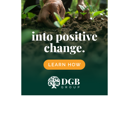
INDIA
INDONESIË
JAPAN
KENIA
KLARNA
KLIMAATNEUTRAAL
KLIMAATNEUTRALITEIT
KOFFIE
KOOKTOESTELLEN
LANDBOUW
LATIJNS-AMERIKA
LOKALE GEMEENSCHAPPEN
LUCHTVAART
MALEISIË
MANGROVE
MEXICO
MICROSOFT
MILIEU
MORGAN STANLEY
NATUURBESCHERMING
NATUURHERSTEL
NATUURMARKT
NATUURPROJECTEN
NETFLIX
NIGERIA
NOORWEGEN
OEGANDA
ONTBOSSING
OVERHEID
PAKISTAN
PLASTICCERTIFICATEN
PLASTICCOMPENSATIE
REDD
REGENERATIEVE LANDBOUW
REGENWOUD
RWANDA
SBTI
SCOPE 3