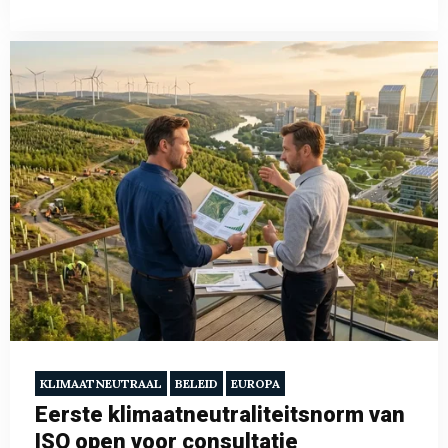
KLIMAATNEUTRAAL
BELEID
EUROPA
Eerste klimaatneutraliteitsnorm van
ISO open voor consultatie