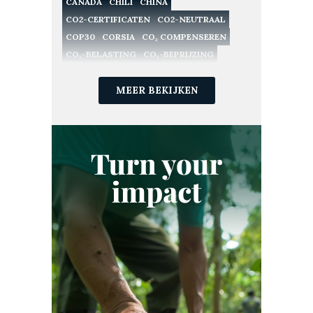
CANADA
CHILI
CHINA
CO2-CERTIFICATEN
CO2-NEUTRAAL
COP30
CORSIA
CO₂ COMPENSEREN
CO₂-BELASTING
CO₂-BEPRIJZING
CO₂-CERTIFICATEN
CO₂-COMPENSATIE
CO₂-EMISSIES
MEER BEKIJKEN
CO₂-HANDEL
CO₂-LANDBOUW
CO₂-MARKTEN
CO₂-PROJECT
CO₂-VASTLEGGING
CO₂-VERWIJDERING
CO₂-VOETAFDRUK
DUITSLAND
DUURZAAM INVESTEREN
DUURZAAMHEID
DUURZAAMHEIDSSTRATEGIE
DUURZAME LANDBOUW
ECOSYSTEEM
ESG
ETS
EU ETS
EUROPA
EUROPESE UNIE
FINANCIËN
FRANKRIJK
GOLD STANDARD
GOOGLE
GREEN EARTH
GROENE OBLIGATIE
GROENE TECHNOLOGIE
HERBEBOSSING