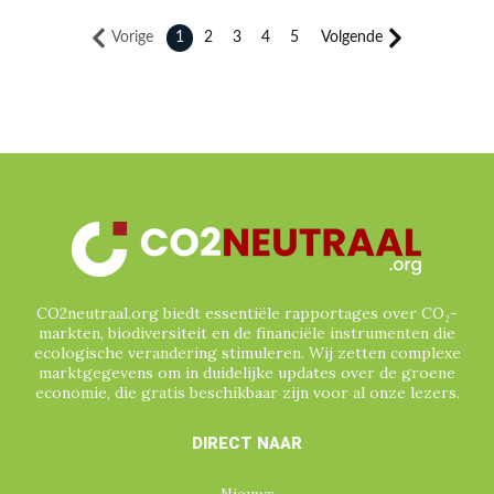
SINGAPORE
SOCIALE BOSBOUW
SPANJE
SRI LANKA
TAIWAN
TANZANIA
Vorige
1
2
3
4
5
Volgende
TECHNOLOGIE
TESLA
UNILEVER
VERENIGD KONINKRIJK
VERENIGDE NATIES
VERENIGDE STATEN
VERRA
VIETNAM
VRIJWILLIGE (GEVERIFIEERDE) CO₂-
MARKT
WATERCERTIFICATEN
ZUID-AFRIKA
ZUID-AMERIKA
CO2neutraal.org biedt essentiële rapportages over CO₂-
markten, biodiversiteit en de financiële instrumenten die
ecologische verandering stimuleren. Wij zetten complexe
marktgegevens om in duidelijke updates over de groene
economie, die gratis beschikbaar zijn voor al onze lezers.
DIRECT NAAR