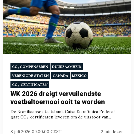
CO₂ COMPENSEREN
DUURZAAMHEID
VERENIGDE STATEN
CANADA
MEXICO
CO₂-CERTIFICATEN
WK 2026 dreigt vervuilendste
voetbaltoernooi ooit te worden
De Braziliaanse staatsbank Caixa Econômica Federal
gaat CO₂-certificaten leveren om de uitstoot van...
8 juli 2026 09:00:00 CEST
2 min lezen