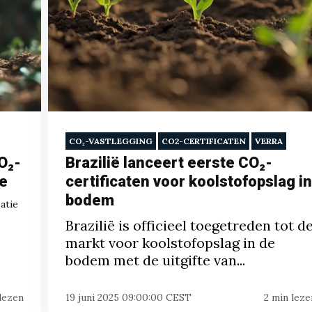
CO₂-VASTLEGGING
CO2-CERTIFICATEN
VERRA
O₂-
Brazilië lanceert eerste CO₂-
ie
certificaten voor koolstofopslag in
bodem
atie
Brazilië is officieel toegetreden tot d
markt voor koolstofopslag in de
bodem met de uitgifte van...
lezen
19 juni 2025 09:00:00 CEST
2 min leze