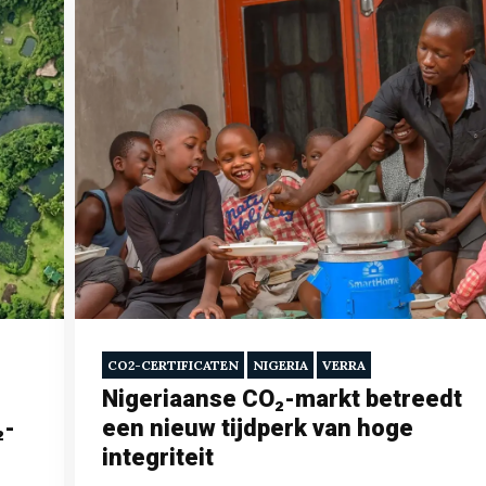
CO2-CERTIFICATEN
NIGERIA
VERRA
Nigeriaanse CO₂-markt betreedt
₂-
een nieuw tijdperk van hoge
integriteit