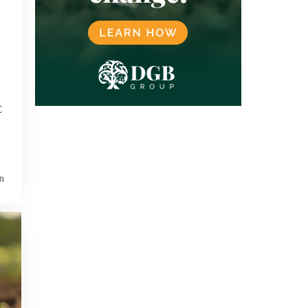
MEXICO
MICROSOFT
MILIEU
MORGAN STANLEY
NATUURBESCHERMING
NATUURHERSTEL
NATUURMARKT
NATUURPROJECTEN
NETFLIX
NIGERIA
NOORWEGEN
OEGANDA
ONTBOSSING
t
OVERHEID
PAKISTAN
PLASTICCERTIFICATEN
PLASTICCOMPENSATIE
REDD
REGENERATIEVE LANDBOUW
REGENWOUD
RWANDA
SBTI
SCOPE 3
n
SINGAPORE
SOCIALE BOSBOUW
SPANJE
SRI LANKA
TAIWAN
TANZANIA
TECHNOLOGIE
TESLA
UNILEVER
VERENIGD KONINKRIJK
VERENIGDE NATIES
VERENIGDE STATEN
VERRA
VIETNAM
VRIJWILLIGE (GEVERIFIEERDE) CO₂-
MARKT