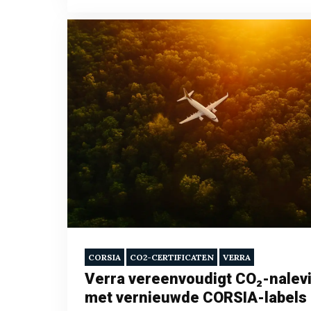
CORSIA
CO2-CERTIFICATEN
VERRA
Verra vereenvoudigt CO₂-nalev
met vernieuwde CORSIA-labels