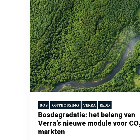
BOS
ONTBOSSING
VERRA
REDD
Bosdegradatie: het belang van
Verra’s nieuwe module voor CO
markten