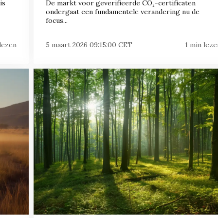
is
De markt voor geverifieerde CO₂-certificaten
ondergaat een fundamentele verandering nu de
focus...
 lezen
5 maart 2026 09:15:00 CET
1 min leze