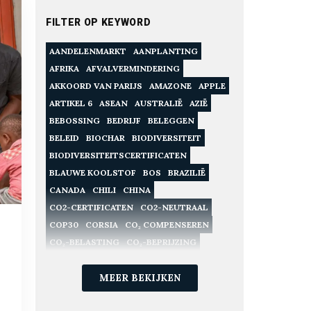
FILTER OP KEYWORD
AANDELENMARKT
AANPLANTING
AFRIKA
AFVALVERMINDERING
AKKOORD VAN PARIJS
AMAZONE
APPLE
ARTIKEL 6
ASEAN
AUSTRALIË
AZIË
BEBOSSING
BEDRIJF
BELEGGEN
BELEID
BIOCHAR
BIODIVERSITEIT
BIODIVERSITEITSCERTIFICATEN
BLAUWE KOOLSTOF
BOS
BRAZILIË
CANADA
CHILI
CHINA
CO2-CERTIFICATEN
CO2-NEUTRAAL
COP30
CORSIA
CO₂ COMPENSEREN
CO₂-BELASTING
CO₂-BEPRIJZING
CO₂-CERTIFICATEN
CO₂-COMPENSATIE
CO₂-EMISSIES
MEER BEKIJKEN
CO₂-HANDEL
CO₂-LANDBOUW
CO₂-MARKTEN