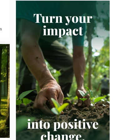
CO₂-PROJECT
CO₂-VASTLEGGING
CO₂-VERWIJDERING
CO₂-VOETAFDRUK
DUITSLAND
DUURZAAM INVESTEREN
DUURZAAMHEID
n
DUURZAAMHEIDSSTRATEGIE
DUURZAME LANDBOUW
ECOSYSTEEM
ESG
ETS
EU ETS
EUROPA
EUROPESE UNIE
FINANCIËN
FRANKRIJK
GOLD STANDARD
GOOGLE
GREEN EARTH
GROENE OBLIGATIE
GROENE TECHNOLOGIE
HERBEBOSSING
INDIA
INDONESIË
JAPAN
KENIA
KLARNA
KLIMAATNEUTRAAL
KLIMAATNEUTRALITEIT
KOFFIE
KOOKTOESTELLEN
LANDBOUW
LATIJNS-AMERIKA
LOKALE GEMEENSCHAPPEN
LUCHTVAART
MALEISIË
MANGROVE