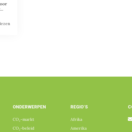
voor
..
 lezen
ONDERWERPEN
REGIO’S
C
CO₂-markt
Afrika
CO₂-beleid
Amerika