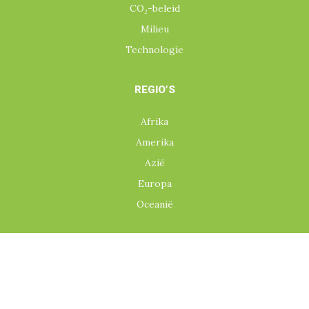
CO₂-beleid
Milieu
Technologie
REGIO’S
Afrika
Amerika
Azië
Europa
Oceanië
CONTACT
info@co2neutraal.org