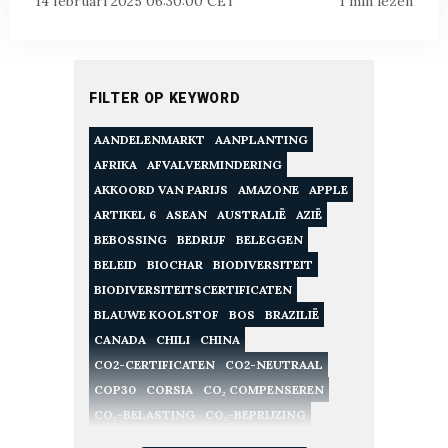
14 februari 2025 06:30:00 CET
1 min lezen
FILTER OP KEYWORD
AANDELENMARKT
AANPLANTING
AFRIKA
AFVALVERMINDERING
AKKOORD VAN PARIJS
AMAZONE
APPLE
ARTIKEL 6
ASEAN
AUSTRALIË
AZIË
BEBOSSING
BEDRIJF
BELEGGEN
BELEID
BIOCHAR
BIODIVERSITEIT
BIODIVERSITEITSCERTIFICATEN
BLAUWE KOOLSTOF
BOS
BRAZILIË
CANADA
CHILI
CHINA
CO2-CERTIFICATEN
CO2-NEUTRAAL
COP30
CORSIA
CO₂ COMPENSEREN
CO₂-BELASTING
CO₂-BEPRIJZING
CO₂-CERTIFICATEN
CO₂-COMPENSATIE