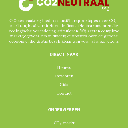
VERRA
VIETNAM
VRIJWILLIGE (GEVERIFIEERDE) CO₂-
MARKT
CO2neutraal.org biedt essentiële rapportages over CO₂-
WATERCERTIFICATEN
ZUID-AFRIKA
markten, biodiversiteit en de financiële instrumenten die
ecologische verandering stimuleren. Wij zetten complexe
ZUID-AMERIKA
marktgegevens om in duidelijke updates over de groene
economie, die gratis beschikbaar zijn voor al onze lezers.
DIRECT NAAR
Nieuws
Inzichten
Gids
Contact
ONDERWERPEN
CO₂-markt