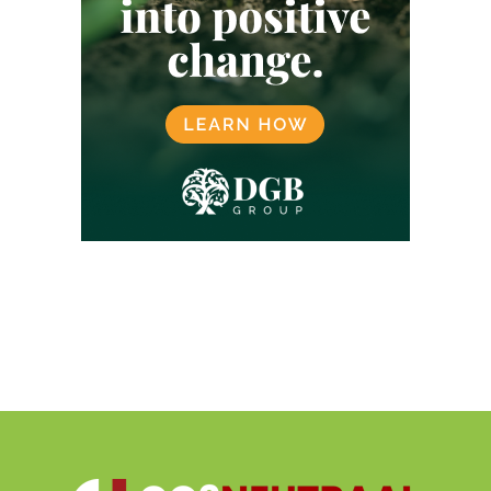
LOKALE GEMEENSCHAPPEN
LUCHTVAART
MALEISIË
MANGROVE
MEXICO
MICROSOFT
MILIEU
MORGAN STANLEY
NATUURBESCHERMING
NATUURHERSTEL
NATUURMARKT
NATUURPROJECTEN
NETFLIX
NIGERIA
NOORWEGEN
OEGANDA
ONTBOSSING
OVERHEID
PAKISTAN
PLASTICCERTIFICATEN
PLASTICCOMPENSATIE
REDD
REGENERATIEVE LANDBOUW
REGENWOUD
RWANDA
SBTI
SCOPE 3
SINGAPORE
SOCIALE BOSBOUW
SPANJE
SRI LANKA
TAIWAN
TANZANIA
TECHNOLOGIE
TESLA
UNILEVER
VERENIGD KONINKRIJK
VERENIGDE NATIES
VERENIGDE STATEN