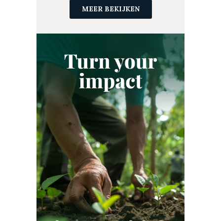
CO₂-EMISSIES
MEER BEKIJKEN
CO₂-HANDEL
CO₂-LANDBOUW
CO₂-MARKTEN
CO₂-PROJECT
CO₂-VASTLEGGING
CO₂-VERWIJDERING
CO₂-VOETAFDRUK
DUITSLAND
DUURZAAM INVESTEREN
DUURZAAMHEID
DUURZAAMHEIDSSTRATEGIE
DUURZAME LANDBOUW
ECOSYSTEEM
ESG
ETS
EU ETS
EUROPA
EUROPESE UNIE
FINANCIËN
FRANKRIJK
GOLD STANDARD
GOOGLE
GREEN EARTH
GROENE OBLIGATIE
GROENE TECHNOLOGIE
HERBEBOSSING
INDIA
INDONESIË
JAPAN
KENIA
KLARNA
KLIMAATNEUTRAAL
KLIMAATNEUTRALITEIT
KOFFIE
KOOKTOESTELLEN
LANDBOUW
LATIJNS-AMERIKA