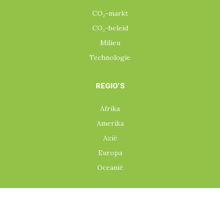
CO₂-markt
CO₂-beleid
Milieu
Technologie
REGIO’S
Afrika
Amerika
Azië
Europa
Oceanië
CONTACT
info@co2neutraal.org