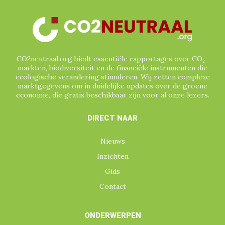
VERENIGD KONINKRIJK
VERENIGDE NATIES
VERENIGDE STATEN
VERRA
VIETNAM
VRIJWILLIGE (GEVERIFIEERDE) CO₂-
MARKT
CO2neutraal.org biedt essentiële rapportages over CO₂-
WATERCERTIFICATEN
ZUID-AFRIKA
markten, biodiversiteit en de financiële instrumenten die
ecologische verandering stimuleren. Wij zetten complexe
ZUID-AMERIKA
marktgegevens om in duidelijke updates over de groene
economie, die gratis beschikbaar zijn voor al onze lezers.
DIRECT NAAR
Nieuws
Inzichten
Gids
Contact
ONDERWERPEN