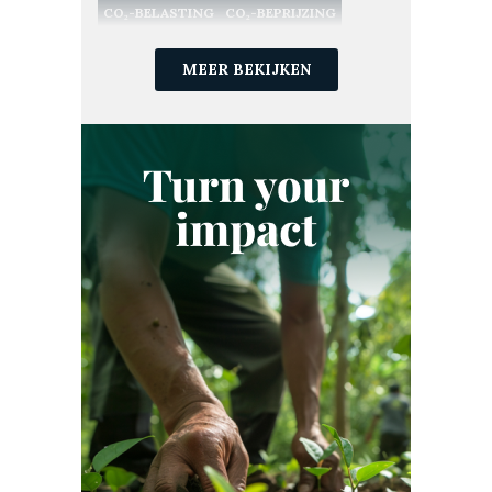
CO₂-BELASTING
CO₂-BEPRIJZING
CO₂-CERTIFICATEN
CO₂-COMPENSATIE
CO₂-EMISSIES
MEER BEKIJKEN
CO₂-HANDEL
CO₂-LANDBOUW
CO₂-MARKTEN
CO₂-PROJECT
CO₂-VASTLEGGING
CO₂-VERWIJDERING
CO₂-VOETAFDRUK
DUITSLAND
DUURZAAM INVESTEREN
DUURZAAMHEID
DUURZAAMHEIDSSTRATEGIE
DUURZAME LANDBOUW
ECOSYSTEEM
ESG
ETS
EU ETS
EUROPA
EUROPESE UNIE
FINANCIËN
FRANKRIJK
GOLD STANDARD
GOOGLE
GREEN EARTH
GROENE OBLIGATIE
GROENE TECHNOLOGIE
HERBEBOSSING
INDIA
INDONESIË
JAPAN
KENIA
KLARNA
KLIMAATNEUTRAAL
KLIMAATNEUTRALITEIT
KOFFIE