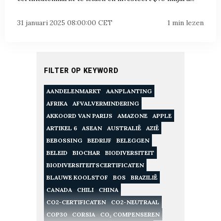
31 januari 2025 08:00:00 CET
1 min lezen
FILTER OP KEYWORD
AANDELENMARKT
AANPLANTING
AFRIKA
AFVALVERMINDERING
AKKOORD VAN PARIJS
AMAZONE
APPLE
ARTIKEL 6
ASEAN
AUSTRALIË
AZIË
BEBOSSING
BEDRIJF
BELEGGEN
BELEID
BIOCHAR
BIODIVERSITEIT
BIODIVERSITEITSCERTIFICATEN
BLAUWE KOOLSTOF
BOS
BRAZILIË
CANADA
CHILI
CHINA
CO2-CERTIFICATEN
CO2-NEUTRAAL
COP30
CORSIA
CO₂ COMPENSEREN