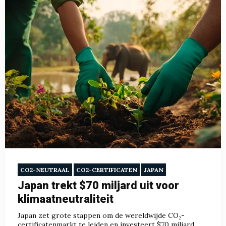
CO2-NEUTRAAL
CO2-CERTIFICATEN
JAPAN
Japan trekt $70 miljard uit voor
klimaatneutraliteit
Japan zet grote stappen om de wereldwijde CO₂-
certificatenmarkt te leiden en investeert $70 miljard...