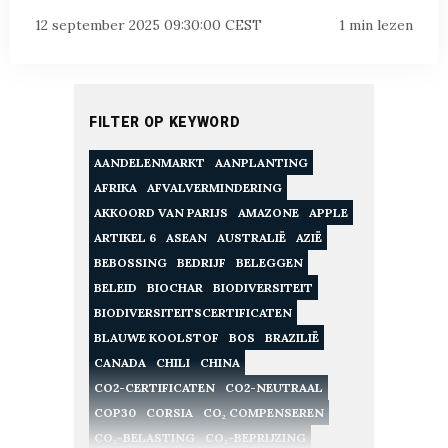
12 september 2025 09:30:00 CEST
1 min lezen
FILTER OP KEYWORD
AANDELENMARKT
AANPLANTING
AFRIKA
AFVALVERMINDERING
AKKOORD VAN PARIJS
AMAZONE
APPLE
ARTIKEL 6
ASEAN
AUSTRALIË
AZIË
BEBOSSING
BEDRIJF
BELEGGEN
BELEID
BIOCHAR
BIODIVERSITEIT
BIODIVERSITEITSCERTIFICATEN
BLAUWE KOOLSTOF
BOS
BRAZILIË
CANADA
CHILI
CHINA
CO2-CERTIFICATEN
CO2-NEUTRAAL
COP30
CORSIA
CO₂ COMPENSEREN
CO₂-BELASTING
CO₂-BEPRIJZING