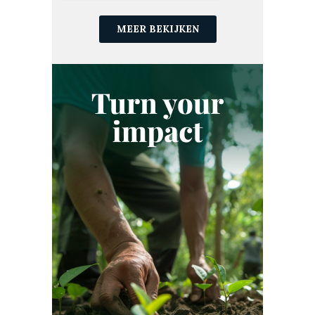
CO₂-CERTIFICATEN
CO₂-COMPENSATIE
CO₂-EMISSIES
MEER BEKIJKEN
CO₂-HANDEL
CO₂-LANDBOUW
CO₂-MARKTEN
CO₂-PROJECT
CO₂-VASTLEGGING
CO₂-VERWIJDERING
CO₂-VOETAFDRUK
DUITSLAND
DUURZAAM INVESTEREN
DUURZAAMHEID
DUURZAAMHEIDSSTRATEGIE
DUURZAME LANDBOUW
ECOSYSTEEM
ESG
ETS
EU ETS
EUROPA
EUROPESE UNIE
FINANCIËN
FRANKRIJK
GOLD STANDARD
GOOGLE
GREEN EARTH
GROENE OBLIGATIE
GROENE TECHNOLOGIE
HERBEBOSSING
INDIA
INDONESIË
JAPAN
KENIA
KLARNA
KLIMAATNEUTRAAL
KLIMAATNEUTRALITEIT
KOFFIE
KOOKTOESTELLEN
LANDBOUW