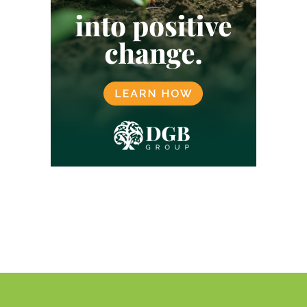
LATIJNS-AMERIKA
LOKALE GEMEENSCHAPPEN
LUCHTVAART
MALEISIË
MANGROVE
MEXICO
MICROSOFT
MILIEU
MORGAN STANLEY
NATUURBESCHERMING
NATUURHERSTEL
NATUURMARKT
NATUURPROJECTEN
NETFLIX
NIGERIA
NOORWEGEN
OEGANDA
ONTBOSSING
OVERHEID
PAKISTAN
PLASTICCERTIFICATEN
PLASTICCOMPENSATIE
REDD
REGENERATIEVE LANDBOUW
REGENWOUD
RWANDA
SBTI
SCOPE 3
SINGAPORE
SOCIALE BOSBOUW
SPANJE
SRI LANKA
TAIWAN
TANZANIA
TECHNOLOGIE
TESLA
UNILEVER
VERENIGD KONINKRIJK