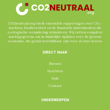
VERENIGDE NATIES
VERENIGDE STATEN
VERRA
VIETNAM
VRIJWILLIGE (GEVERIFIEERDE) CO₂-
MARKT
CO2neutraal.org biedt essentiële rapportages over CO₂-
WATERCERTIFICATEN
ZUID-AFRIKA
markten, biodiversiteit en de financiële instrumenten die
ecologische verandering stimuleren. Wij zetten complexe
ZUID-AMERIKA
marktgegevens om in duidelijke updates over de groene
economie, die gratis beschikbaar zijn voor al onze lezers.
DIRECT NAAR
Nieuws
Inzichten
Gids
Contact
ONDERWERPEN