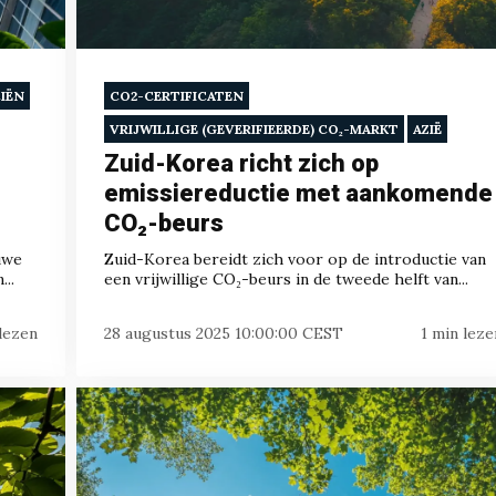
IËN
CO2-CERTIFICATEN
VRIJWILLIGE (GEVERIFIEERDE) CO₂-MARKT
AZIË
Zuid-Korea richt zich op
emissiereductie met aankomende
CO₂-beurs
uwe
Zuid-Korea bereidt zich voor op de introductie van
..
een vrijwillige CO₂-beurs in de tweede helft van...
 lezen
28 augustus 2025 10:00:00 CEST
1 min leze