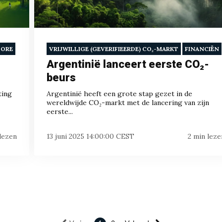
PORE
VRIJWILLIGE (GEVERIFIEERDE) CO₂-MARKT
FINANCIËN
Argentinië lanceert eerste CO₂-
beurs
ting
Argentinië heeft een grote stap gezet in de
wereldwijde CO₂-markt met de lancering van zijn
eerste...
 lezen
13 juni 2025 14:00:00 CEST
2 min leze