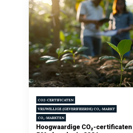
CO2-CERTIFICATEN
VRIJWILLIGE (GEVERIFIEERDE) CO₂-MARKT
CO₂-MARKTEN
Hoogwaardige CO₂-certificaten