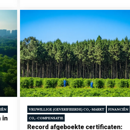
IËN
VRIJWILLIGE (GEVERIFIEERDE) CO₂-MARKT
FINANCIËN
 in
CO₂-COMPENSATIE
Record afgeboekte certificaten: