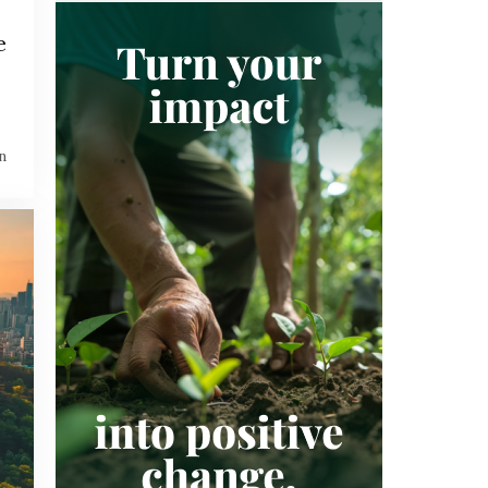
CO₂-PROJECT
CO₂-VASTLEGGING
CO₂-VERWIJDERING
CO₂-VOETAFDRUK
e
DUITSLAND
DUURZAAM INVESTEREN
DUURZAAMHEID
DUURZAAMHEIDSSTRATEGIE
DUURZAME LANDBOUW
ECOSYSTEEM
n
ESG
ETS
EU ETS
EUROPA
EUROPESE UNIE
FINANCIËN
FRANKRIJK
GOLD STANDARD
GOOGLE
GREEN EARTH
GROENE OBLIGATIE
GROENE TECHNOLOGIE
HERBEBOSSING
INDIA
INDONESIË
JAPAN
KENIA
KLARNA
KLIMAATNEUTRAAL
KLIMAATNEUTRALITEIT
KOFFIE
KOOKTOESTELLEN
LANDBOUW
LATIJNS-AMERIKA
LOKALE GEMEENSCHAPPEN
LUCHTVAART
MALEISIË
MANGROVE