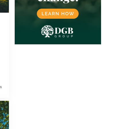
MEXICO
MICROSOFT
MILIEU
MORGAN STANLEY
NATUURBESCHERMING
NATUURHERSTEL
NATUURMARKT
NATUURPROJECTEN
NETFLIX
NIGERIA
NOORWEGEN
OEGANDA
ONTBOSSING
OVERHEID
PAKISTAN
PLASTICCERTIFICATEN
PLASTICCOMPENSATIE
REDD
REGENERATIEVE LANDBOUW
REGENWOUD
RWANDA
SBTI
SCOPE 3
SINGAPORE
SOCIALE BOSBOUW
n
SPANJE
SRI LANKA
TAIWAN
TANZANIA
TECHNOLOGIE
TESLA
UNILEVER
VERENIGD KONINKRIJK
VERENIGDE NATIES
VERENIGDE STATEN
VERRA
VIETNAM
VRIJWILLIGE (GEVERIFIEERDE) CO₂-
MARKT