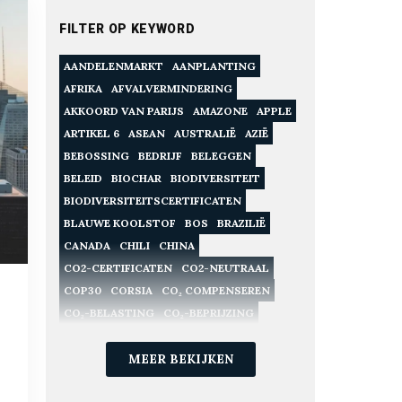
FILTER OP KEYWORD
AANDELENMARKT
AANPLANTING
AFRIKA
AFVALVERMINDERING
AKKOORD VAN PARIJS
AMAZONE
APPLE
ARTIKEL 6
ASEAN
AUSTRALIË
AZIË
BEBOSSING
BEDRIJF
BELEGGEN
BELEID
BIOCHAR
BIODIVERSITEIT
BIODIVERSITEITSCERTIFICATEN
BLAUWE KOOLSTOF
BOS
BRAZILIË
CANADA
CHILI
CHINA
CO2-CERTIFICATEN
CO2-NEUTRAAL
COP30
CORSIA
CO₂ COMPENSEREN
CO₂-BELASTING
CO₂-BEPRIJZING
CO₂-CERTIFICATEN
CO₂-COMPENSATIE
CO₂-EMISSIES
MEER BEKIJKEN
CO₂-HANDEL
CO₂-LANDBOUW
CO₂-MARKTEN