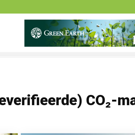
(geverifieerde) CO₂-m