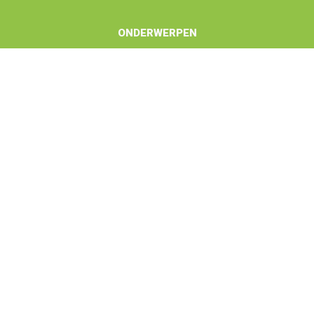
ONDERWERPEN
CO₂-markt
CO₂-beleid
Milieu
Technologie
REGIO’S
Afrika
Amerika
Azië
Europa
Oceanië