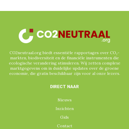
SINGAPORE
SOCIALE BOSBOUW
SPANJE
SRI LANKA
TAIWAN
TANZANIA
TECHNOLOGIE
TESLA
UNILEVER
VERENIGD KONINKRIJK
VERENIGDE NATIES
VERENIGDE STATEN
VERRA
VIETNAM
VRIJWILLIGE (GEVERIFIEERDE) CO₂-
MARKT
CO2neutraal.org biedt essentiële rapportages over CO₂-
WATERCERTIFICATEN
ZUID-AFRIKA
markten, biodiversiteit en de financiële instrumenten die
ecologische verandering stimuleren. Wij zetten complexe
ZUID-AMERIKA
marktgegevens om in duidelijke updates over de groene
economie, die gratis beschikbaar zijn voor al onze lezers.
DIRECT NAAR
Nieuws
Inzichten
Gids
Contact