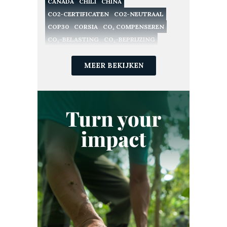
CANADA
CHILI
CHINA
CO2-CERTIFICATEN
CO2-NEUTRAAL
COP30
CORSIA
CO₂ COMPENSEREN
CO₂-BELASTING
CO₂-BEPRIJZING
CO₂-CERTIFICATEN
CO₂-COMPENSATIE
CO₂-EMISSIES
MEER BEKIJKEN
CO₂-HANDEL
CO₂-LANDBOUW
CO₂-MARKTEN
CO₂-PROJECT
CO₂-VASTLEGGING
CO₂-VERWIJDERING
CO₂-VOETAFDRUK
DUITSLAND
DUURZAAM INVESTEREN
DUURZAAMHEID
DUURZAAMHEIDSSTRATEGIE
DUURZAME LANDBOUW
ECOSYSTEEM
ESG
ETS
EU ETS
EUROPA
EUROPESE UNIE
FINANCIËN
FRANKRIJK
GOLD STANDARD
GOOGLE
GREEN EARTH
GROENE OBLIGATIE
GROENE TECHNOLOGIE
HERBEBOSSING