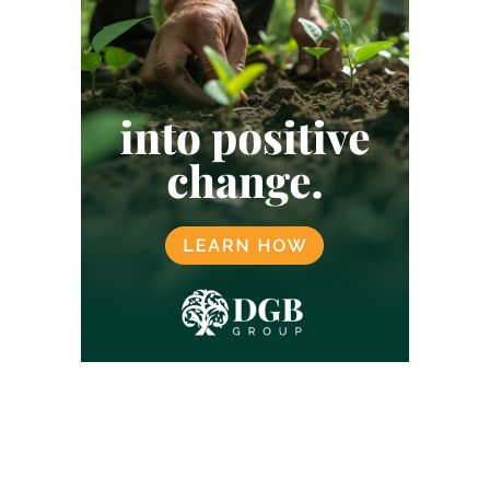
INDIA
INDONESIË
JAPAN
KENIA
KLARNA
KLIMAATNEUTRAAL
KLIMAATNEUTRALITEIT
KOFFIE
KOOKTOESTELLEN
LANDBOUW
LATIJNS-AMERIKA
LOKALE GEMEENSCHAPPEN
LUCHTVAART
MALEISIË
MANGROVE
MEXICO
MICROSOFT
MILIEU
MORGAN STANLEY
NATUURBESCHERMING
NATUURHERSTEL
NATUURMARKT
NATUURPROJECTEN
NETFLIX
NIGERIA
NOORWEGEN
OEGANDA
ONTBOSSING
OVERHEID
PAKISTAN
PLASTICCERTIFICATEN
PLASTICCOMPENSATIE
REDD
REGENERATIEVE LANDBOUW
REGENWOUD
RWANDA
SBTI
SCOPE 3