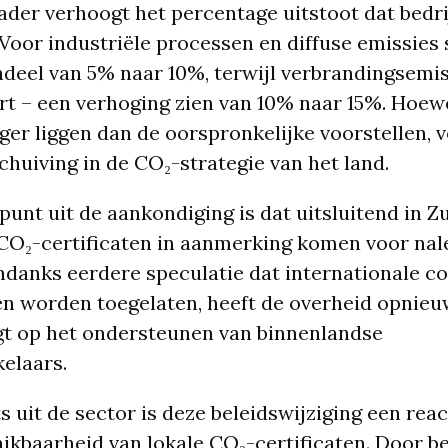
ader verhoogt het percentage uitstoot dat bed
oor industriële processen en diffuse emissies s
deel van 5% naar 10%, terwijl verbrandingsemis
ort – een verhoging zien van 10% naar 15%. Hoew
ger liggen dan de oorspronkelijke voorstellen, 
chuiving in de CO₂-strategie van het land.
punt uit de aankondiging is dat uitsluitend in Z
O₂-certificaten in aanmerking komen voor nal
ndanks eerdere speculatie dat internationale 
n worden toegelaten, heeft de overheid opnieu
igt op het ondersteunen van binnenlandse
elaars.
 uit de sector is deze beleidswijziging een reac
ikbaarheid van lokale CO₂-certificaten. Door be