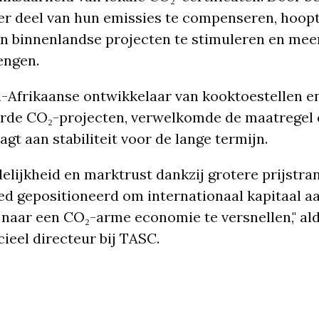
er deel van hun emissies te compenseren, hoop
in binnenlandse projecten te stimuleren en meer 
engen.
-Afrikaanse ontwikkelaar van kooktoestellen e
rde CO₂-projecten, verwelkomde de maatregel 
agt aan stabiliteit voor de lange termijn.
elijkheid en marktrust dankzij grotere prijstra
ed gepositioneerd om internationaal kapitaal a
e naar een CO₂-arme economie te versnellen," a
ieel directeur bij TASC.