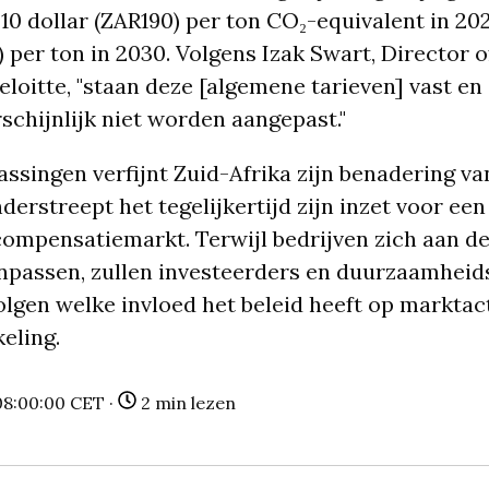
 10 dollar (ZAR190) per ton CO₂-equivalent in 20
 per ton in 2030. Volgens Izak Swart, Director o
eloitte, "staan deze [algemene tarieven] vast en 
chijnlijk niet worden aangepast."
ssingen verfijnt Zuid-Afrika zijn benadering va
derstreept het tegelijkertijd zijn inzet voor een
ompensatiemarkt. Terwijl bedrijven zich aan d
anpassen, zullen investeerders en duurzaamhei
lgen welke invloed het beleid heeft op marktact
eling.
08:00:00 CET ·
2 min lezen