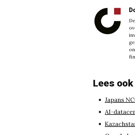
D
De
ov
in
ge
on
fi
Lees ook
Japans NCC
AI-datace
Kazachstan