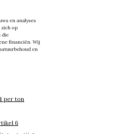
uws en analyses
 zich op
 die
ne financiën. Wij
 natuurbehoud en
4 per ton
tikel 6