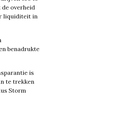
t de overheid
liquiditeit in
n
en benadrukte
nsparantie is
an te trekken
ldus Storm