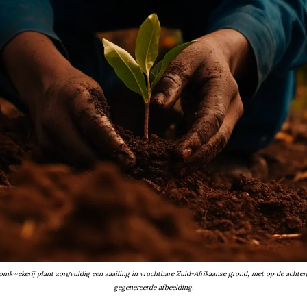
kwekerij plant zorgvuldig een zaailing in vruchtbare Zuid-Afrikaanse grond, met op de achter
gegenereerde afbeelding.