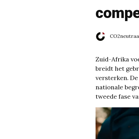
compe
CO2neutraa
Zuid-Afrika vo
breidt het geb
versterken. De
nationale begr
tweede fase va