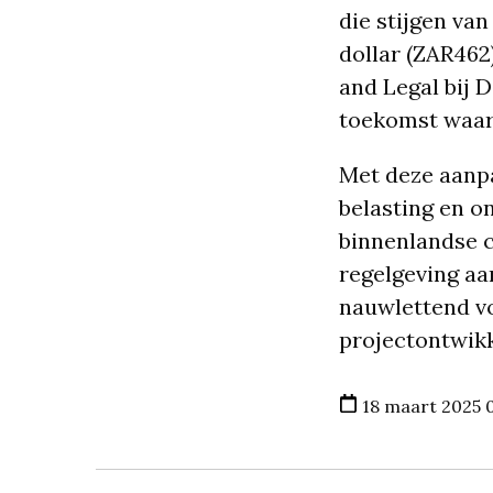
die stijgen van
dollar (ZAR462)
and Legal bij D
toekomst waars
Met deze aanpa
belasting en on
binnenlandse c
regelgeving a
nauwlettend vo
projectontwikk
18 maart 2025 