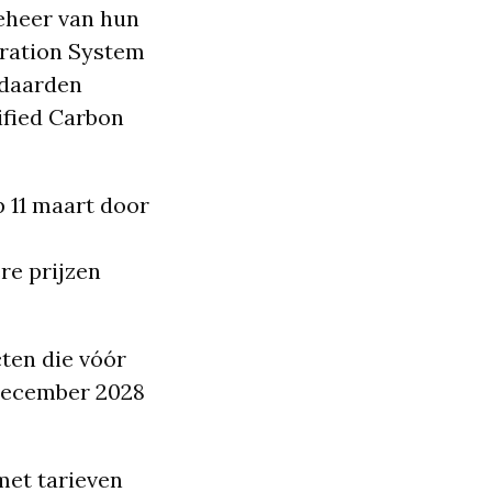
beheer van hun
tration System
ndaarden
ified Carbon
 11 maart door
re prijzen
ten die vóór
 december 2028
met tarieven