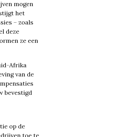
rijven mogen
tijgt het
sies – zoals
el deze
vormen ze een
uid-Afrika
eving van de
compensaties
w bevestigd
tie op de
drijven toe te