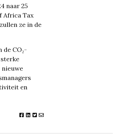
24 naar 25
f Africa Tax
zullen ze in de
n de CO₂-
 sterke
e nieuwe
dsmanagers
iviteit en