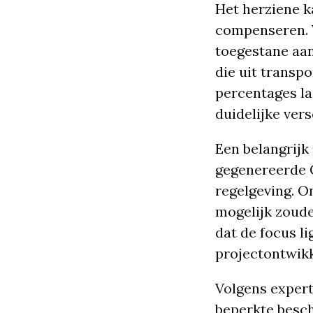
Het herziene k
compenseren. V
toegestane aan
die uit transp
percentages la
duidelijke vers
Een belangrijk 
gegenereerde C
regelgeving. O
mogelijk zoude
dat de focus l
projectontwikk
Volgens experts
beperkte besch