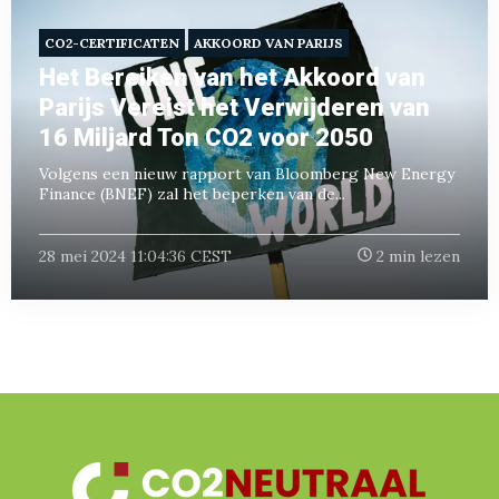
CO2-CERTIFICATEN
AKKOORD VAN PARIJS
Het Bereiken van het Akkoord van
Parijs Vereist het Verwijderen van
16 Miljard Ton CO2 voor 2050
Volgens een nieuw rapport van Bloomberg New Energy
Finance (BNEF) zal het beperken van de...
28 mei 2024 11:04:36 CEST
2 min lezen