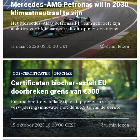
Mercedes-AMG Petronas wil in 2030
klimaatneutraal te zijn
Het Mercedes-AMG Petronas F1 Team schroeft zijn
ambities voor klimaatneutraliteit op met een nieuw...
11 maart 2026 09:30:00 CET
2 min lezen
CO2-CERTIFICATEN
BIOCHAR
Certificaten biochar-asfalt EU
doorbreken grens van €300
Europa heeft een belangrijke stap gezet in CO₂-
verwijderingsinnovatie met de uitgifte van de eerste...
15 oktober 2025 10:00:00 CEST
1 min lezen