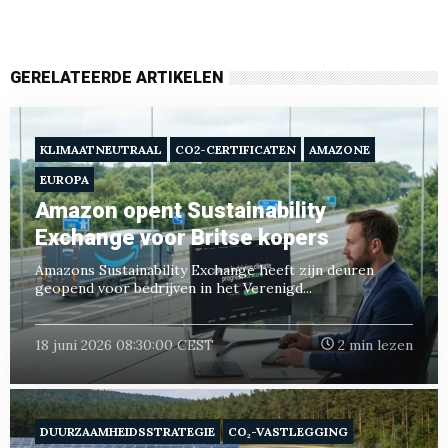
GERELATEERDE ARTIKELEN
KLIMAATNEUTRAAL
CO2-CERTIFICATEN
AMAZONE
EUROPA
Amazon opent Sustainability
Exchange voor Britse kopers
Amazons Sustainability Exchange heeft zijn deuren
geopend voor bedrijven in het Verenigd...
18 juni 2026 08:30:00 CEST
2 min lezen
DUURZAAMHEIDSSTRATEGIE
CO₂-VASTLEGGING