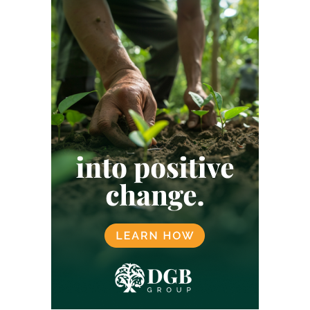
EUROPESE UNIE
FINANCIËN
FRANKRIJK
GOLD STANDARD
GOOGLE
GREEN EARTH
GROENE OBLIGATIE
GROENE TECHNOLOGIE
HERBEBOSSING
INDIA
INDONESIË
JAPAN
KENIA
KLARNA
KLIMAATNEUTRAAL
KLIMAATNEUTRALITEIT
KOFFIE
KOOKTOESTELLEN
LANDBOUW
LATIJNS-AMERIKA
LOKALE GEMEENSCHAPPEN
LUCHTVAART
MALEISIË
MANGROVE
MEXICO
MICROSOFT
MILIEU
MORGAN STANLEY
NATUURBESCHERMING
NATUURHERSTEL
NATUURMARKT
NATUURPROJECTEN
NETFLIX
NIGERIA
NOORWEGEN
OEGANDA
ONTBOSSING
OVERHEID
PAKISTAN