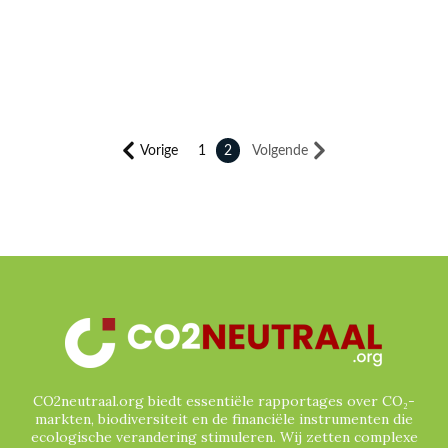
PLASTICCERTIFICATEN
PLASTICCOMPENSATIE
REDD
REGENERATIEVE LANDBOUW
REGENWOUD
RWANDA
SBTI
SCOPE 3
SINGAPORE
SOCIALE BOSBOUW
SPANJE
SRI LANKA
TAIWAN
TANZANIA
Vorige
1
2
Volgende
TECHNOLOGIE
TESLA
UNILEVER
VERENIGD KONINKRIJK
VERENIGDE NATIES
VERENIGDE STATEN
VERRA
VIETNAM
VRIJWILLIGE (GEVERIFIEERDE) CO₂-
MARKT
WATERCERTIFICATEN
ZUID-AFRIKA
ZUID-AMERIKA
CO2neutraal.org biedt essentiële rapportages over CO₂-
markten, biodiversiteit en de financiële instrumenten die
ecologische verandering stimuleren. Wij zetten complexe