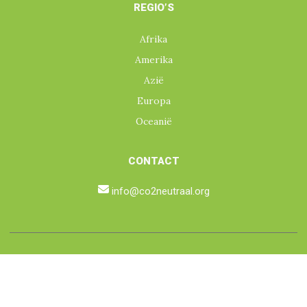
REGIO’S
Afrika
Amerika
Azië
Europa
Oceanië
CONTACT
info@co2neutraal.org
© 2026 GREEN EARTH GROUP NV | Ontwikkeld door
RAL2000.
Privacybeleid