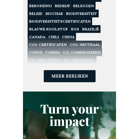
BEBOSSING
BEDRIJF
BELEGGEN
BELEID
BIOCHAR
BIODIVERSITEIT
BIODIVERSITEITSCERTIFICATEN
BLAUWE KOOLSTOF
BOS
BRAZILIË
CANADA
CHILI
CHINA
CO2-CERTIFICATEN
CO2-NEUTRAAL
COP30
CORSIA
CO₂ COMPENSEREN
CO₂-BELASTING
CO₂-BEPRIJZING
CO₂-CERTIFICATEN
CO₂-COMPENSATIE
CO₂-EMISSIES
MEER BEKIJKEN
CO₂-HANDEL
CO₂-LANDBOUW
CO₂-MARKTEN
CO₂-PROJECT
CO₂-VASTLEGGING
CO₂-VERWIJDERING
CO₂-VOETAFDRUK
DUITSLAND
DUURZAAM INVESTEREN
DUURZAAMHEID
DUURZAAMHEIDSSTRATEGIE
DUURZAME LANDBOUW
ECOSYSTEEM
ESG
ETS
EU ETS
EUROPA