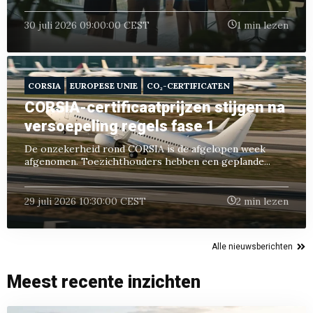
30 juli 2026 09:00:00 CEST
1 min lezen
CORSIA
EUROPESE UNIE
CO₂-CERTIFICATEN
CORSIA-certificaatprijzen stijgen na
versoepeling regels fase 1
De onzekerheid rond CORSIA is de afgelopen week
afgenomen. Toezichthouders hebben een geplande...
29 juli 2026 10:30:00 CEST
2 min lezen
Alle nieuwsberichten
Meest recente inzichten