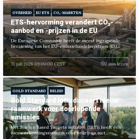
OVERHEID
EU ETS
CO₂-MARKTEN
ETS-hervorming verandert CO₂-
aanbod en -prijzen in de EU
De Europese Commissie heeft de meest ingrijpende
herziening van het EU-emissiehandelssysteem (EU...
31 juli 2026 09:00:00 CEST
2 min lezen
GOLD STANDARD
BELEID
Gold Standard introduceert nieuw
raamwerk voor doorlopende
emissies
Het Science Based Targets initiative (SBTi) heeft een
nieuw erkenningssysteem voor bedrijven met...