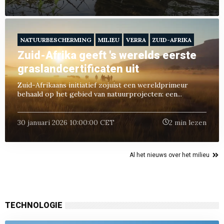
NATUURBESCHERMING
MILIEU
VERRA
ZUID-AFRIKA
Zuid-Afrika geeft 's werelds eerste
graslandcertificaten uit
Zuid-Afrikaans initiatief zojuist een wereldprimeur
behaald op het gebied van natuurprojecten: een...
30 januari 2026 10:00:00 CET
2 min lezen
Al het nieuws over het milieu
TECHNOLOGIE