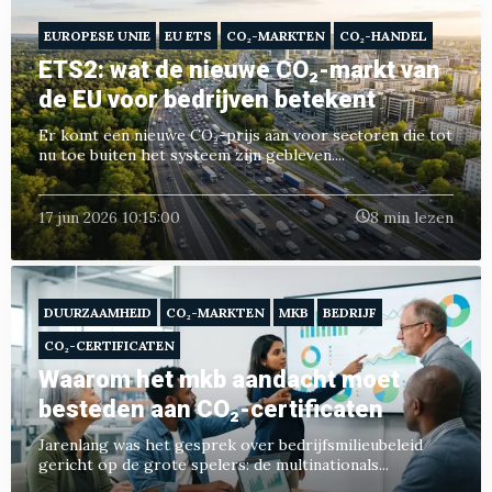
EUROPESE UNIE
EU ETS
CO₂-MARKTEN
CO₂-HANDEL
ETS2: wat de nieuwe CO₂-markt van
de EU voor bedrijven betekent
Er komt een nieuwe CO₂-prijs aan voor sectoren die tot
nu toe buiten het systeem zijn gebleven....
17 jun 2026 10:15:00
8 min lezen
DUURZAAMHEID
CO₂-MARKTEN
MKB
BEDRIJF
CO₂-CERTIFICATEN
Waarom het mkb aandacht moet
besteden aan CO₂-certificaten
Jarenlang was het gesprek over bedrijfsmilieubeleid
gericht op de grote spelers: de multinationals...