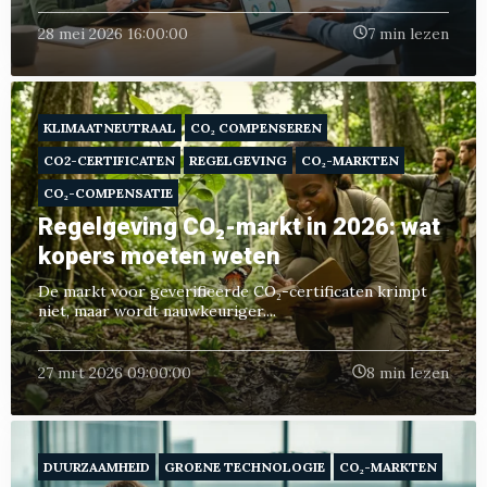
28 mei 2026 16:00:00
7 min lezen
KLIMAATNEUTRAAL
CO₂ COMPENSEREN
CO2-CERTIFICATEN
REGELGEVING
CO₂-MARKTEN
CO₂-COMPENSATIE
Regelgeving CO₂-markt in 2026: wat
kopers moeten weten
De markt voor geverifieerde CO₂-certificaten krimpt
niet, maar wordt nauwkeuriger....
27 mrt 2026 09:00:00
8 min lezen
DUURZAAMHEID
GROENE TECHNOLOGIE
CO₂-MARKTEN