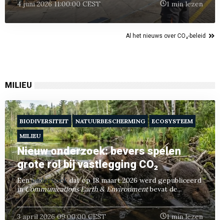
4 juni 2026 11:00:00 CEST
1 min lezen
Al het nieuws over CO₂-beleid
MILIEU
BIODIVERSITEIT
NATUURBESCHERMING
ECOSYSTEEM
MILIEU
Nieuw onderzoek: bevers spelen
grote rol bij vastlegging CO₂
Een
onderzoek
dat op 18 maart 2026 werd gepubliceerd
in
Communications Earth & Environment
bevat de...
3 april 2026 09:00:00 CEST
1 min lezen