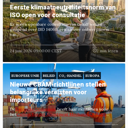
Eerste klimaatneutraliteitsnorm van
ISO open voor consultatie
Er is een openbare consultatie van twaalf weken
geopend over ISO 14060, een nieuwe ontwerpnorm
van...
24 juni 2026 09:00:00 CEST
2 min lezen
EUROPESE UNIE
BELEID
CO₂-HANDEL
EUROPA
Nieuwe CBAM-richtlijnen stellen
belangrijke vereisten voor
importeurs
De
Europese Commissie
heeft haar richtlijnen voor
het
Carbon Border Adjustment Mechanism (CBAM)
...