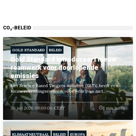
CO₂-BELEID
GOLD STANDARD
BELEID
Gold Standard introduceert nieuw
raamwerk voor doorlopende
emissies
Het Science Based Targets initiative (SBTi) heeft een
nieuw erkenningssysteem voor bedrijven met...
30 juli 2026 09:00:00 CEST
1 min lezen
KLIMAATNEUTRAAL
BELEID
EUROPA