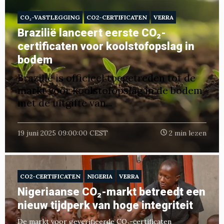
CO₂-VASTLEGGING
CO2-CERTIFICATEN
VERRA
Brazilië lanceert eerste CO₂-
certificaten voor koolstofopslag in
bodem
Brazilië is officieel toegetreden tot de
markt voor koolstofopslag in de bodem
met de uitgifte van...
19 juni 2025 09:00:00 CEST
2 min lezen
CO2-CERTIFICATEN
NIGERIA
VERRA
Nigeriaanse CO₂-markt betreedt een
nieuw tijdperk van hoge integriteit
De markt voor geverifieerde CO₂-certificaten