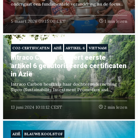
ondergaat een fundamentele verandering nu de focus...
5 maart 2026 09:15:00 CET
1 min lezen
CO2-CERTIFICATEN
AZIË
ARTIKEL 6
VIETNAM
Intraco Carbon creëert eerste
artikel 6 geautoriseerde certificaten
in Azië
Intraco Carbon heeft via haar dochteronderneming
Sipco (Sustainability Investment Promotion and...
13 juni 2024 10:11:12 CEST
2 min lezen
AZIË
BLAUWE KOOLSTOF