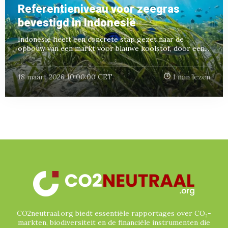
Referentieniveau voor zeegras
bevestigd in Indonesië
Indonesië heeft een concrete stap gezet naar de
opbouw van een markt voor blauwe koolstof, door een...
18 maart 2026 10:00:00 CET
1 min lezen
CO2neutraal.org biedt essentiële rapportages over CO₂-
markten, biodiversiteit en de financiële instrumenten die