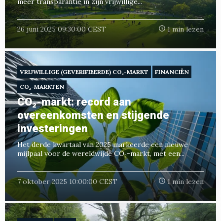
meer transparantie in zijn vrijwillige...
26 juni 2025 09:30:00 CEST
1 min lezen
VRIJWILLIGE (GEVERIFIEERDE) CO₂-MARKT
FINANCIËN
CO₂-MARKTEN
CO₂-markt: record aan
overeenkomsten en stijgende
investeringen
Het derde kwartaal van 2025 markeerde een nieuwe
mijlpaal voor de wereldwijde CO₂-markt, met een...
7 oktober 2025 10:00:00 CEST
1 min lezen