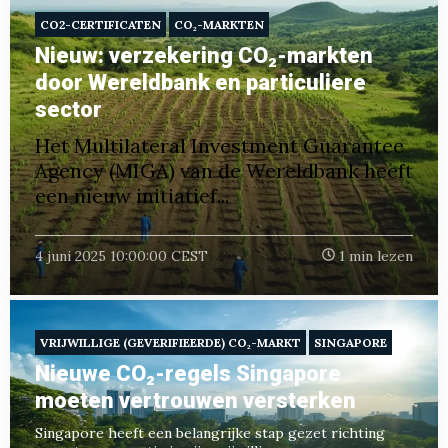
CO2-CERTIFICATEN
CO₂-MARKTEN
Nieuw: verzekering CO₂-markten
door Wereldbank en particuliere
sector
Het Multilateral Investment Guarantee
Agency (MIGA) van de Wereldbank heeft
een nieuw initiatief...
4 juni 2025 10:00:00 CEST
1 min lezen
VRIJWILLIGE (GEVERIFIEERDE) CO₂-MARKT
SINGAPORE
Nieuwe CO₂-regels Singapore
moeten vertrouwen versterken
Singapore heeft een belangrijke stap gezet richting