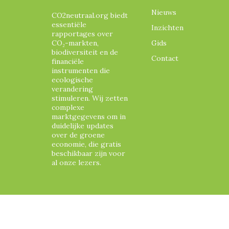
Nieuws
CO2neutraal.org biedt
essentiële
Inzichten
rapportages over
CO₂-markten,
Gids
biodiversiteit en de
Contact
financiële
instrumenten die
ecologische
verandering
stimuleren. Wij zetten
complexe
marktgegevens om in
duidelijke updates
over de groene
economie, die gratis
beschikbaar zijn voor
al onze lezers.