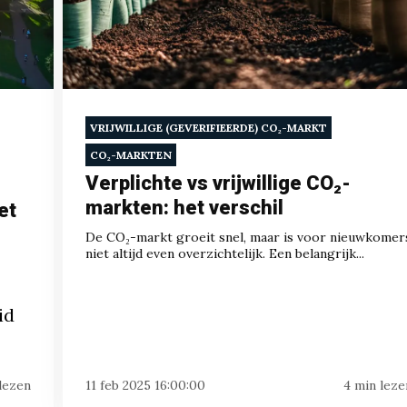
VRIJWILLIGE (GEVERIFIEERDE) CO₂-MARKT
CO₂-MARKTEN
Verplichte vs vrijwillige CO₂-
markten: het verschil
et
De CO₂-markt groeit snel, maar is voor nieuwkomer
niet altijd even overzichtelijk. Een belangrijk...
id
lezen
11 feb 2025 16:00:00
4 min leze