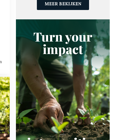
HERNIEUWBARE ENERGIE
MEER BEKIJKEN
KLIMAATNEUTRAAL
KLIMAATNEUTRALITEIT
LANDBOUW
MKB
NATUURBESCHERMING
NATUURPROJECTEN
RECYCLING
REDD
REGELGEVING
VERRA
VRIJWILLIGE (GEVERIFIEERDE) CO₂-
MARKT
n