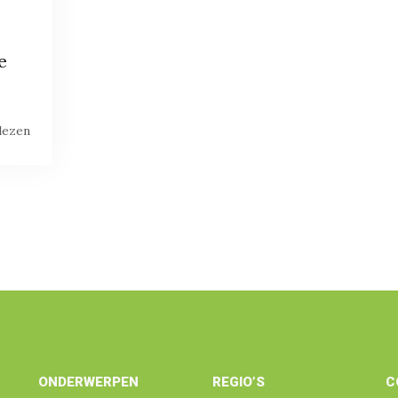
e
lezen
ONDERWERPEN
REGIO’S
C