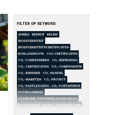
FILTER OP KEYWORD
AFRIKA
BEDRIJF
BELEID
BIODIVERSITEIT
BIODIVERSITEITSCERTIFICATEN
BOSLANDBOUW
CO2-CERTIFICATEN
CO₂ COMPENSEREN
CO₂-BEPRIJZING
CO₂-CERTIFICATEN
CO₂-COMPENSATIE
CO₂-EMISSIES
CO₂-HANDEL
CO₂-MARKTEN
CO₂-PROJECT
CO₂-VASTLEGGING
CO₂-VOETAFDRUK
DUURZAAMHEID
DUURZAME ONTWIKKELINGSDOELEN
ECOSYSTEEM
EU ETS
EUROPESE UNIE
FINANCIËN
GROENE TECHNOLOGIE